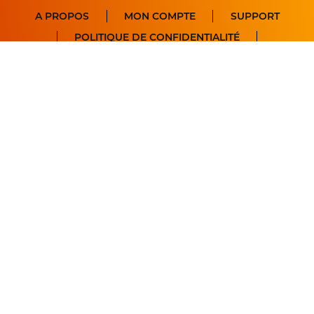
A PROPOS
MON COMPTE
SUPPORT
POLITIQUE DE CONFIDENTIALITÉ
S'abonner à notre newsletter
Email
S'ABONNER
Vos données personnelles sont traitées par Twin Sails, responsable de traitement,
à des fins d’envoi de ses lettres d’information, sous réserve de votre
consentement. Vous pourrez à tout moment revenir sur votre choix grâce au lien
de désinscription présent dans toutes nos communications. Pour en savoir plus
sur vos données et vos droits, veuillez consulter notre
Politique de confidentialité
.